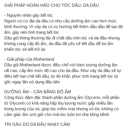
GIẢI PHÁP HOÀN HẢO CHO TÓC DẦU, DA DẦU
- Nguyên nhân gây bết tóc
Người có cơ địa da dầu có nhu cầu dưỡng ẩm cao hơn mức
bình thường. Vì vậy da có xu hướng tiết thêm dầu dầu để tạo độ
ẩm, gây nên tình trạng bết tóc
Dầu gội thông thường lấy đi chất dầu trên tóc và da đầu nhưng
không cung cấp đủ ẩm, da đầu tất yếu sẽ tiết dầu để bù ẩm
khiến tóc sẽ bết trở lại
- Giải pháp của Motherland
Dầu gội Motherland được điều chế với hàm lượng dưỡng ẩm
rất cao, cấp ẩm mức độ cao cho da đầu. Như vậy da đầu sẽ tự
điều tiết hạn chế tiết dầu, từ đó khắc phục tình trạng bết tóc từ
gốc ngay lần sử dụng đầu tiên
DƯỠNG ẨM – CÂN BẰNG ĐỘ ẨM
Công thức đậm đặc thành phần dưỡng ẩm Glycerin, mỗi phần
tử Glycerin có khả năng hấp thụ lượng nước gấp nhiều lần
trọng lượng của nó, giúp tóc mềm mại nhưng vỏ tóc không có
cảm giác ẩm ướt giữ cho mái tóc luôn tơi nhẹ bồng bềnh
TRỊ GÀU DO DA ĐẦU NHẠY CẢM