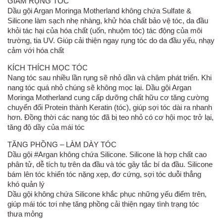
GIẢM RỤNG TÓC
Dầu gội Argan Moringa Motherland không chứa Sulfate &
Silicone làm sạch nhẹ nhàng, khử hóa chất bảo vệ tóc, da đầu
khỏi tác hại của hóa chất (uốn, nhuộm tóc) tác động của môi
trường, tia UV. Giúp cải thiện ngay rụng tóc do da đầu yếu, nhạy
cảm với hóa chất
KÍCH THÍCH MỌC TÓC
Nang tóc sau nhiều lần rụng sẽ nhỏ dần và chậm phát triển. Khi
nang tóc quá nhỏ chúng sẽ không mọc lại. Dầu gội Argan
Moringa Motherland cung cấp dưỡng chất hữu cơ tăng cường
chuyển đổi Protein thành Keratin (tóc), giúp sợi tóc dài ra nhanh
hơn. Đồng thời các nang tóc đã bị teo nhỏ có cơ hội mọc trở lại,
tăng độ dầy của mái tóc
TĂNG PHỒNG – LÀM DÀY TÓC
Dầu gội #Argan không chứa Silicone. Silicone là hợp chất cao
phân tử, dễ tích tụ trên da đầu và tóc gây tắc bí da đầu. Silicone
bám lên tóc khiến tóc nặng xẹp, đơ cứng, sợi tóc duỗi thẳng
khó quản lý
Dầu gội không chứa Silicone khắc phục những yếu điểm trên,
giúp mái tóc tơi nhẹ tăng phồng cải thiện ngay tình trạng tóc
thưa mỏng