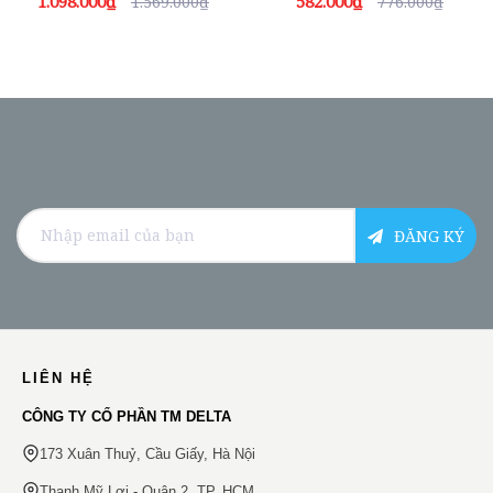
1.098.000₫
582.000₫
1.569.000₫
776.000₫
ĐĂNG KÝ
LIÊN HỆ
CÔNG TY CỔ PHẦN TM DELTA
173 Xuân Thuỷ, Cầu Giấy, Hà Nội
Thạnh Mỹ Lợi - Quận 2, TP. HCM