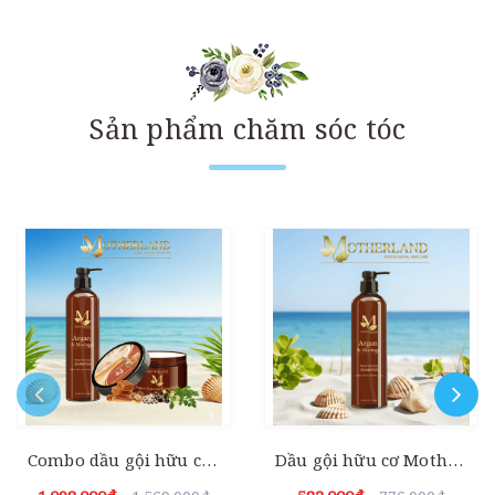
Sản phẩm chăm sóc tóc
Combo dầu gội hữu cơ + Dầu hấp Motherland Argan Essential Hair Mask | Chăm sóc toàn diện cho mái tóc 1000ml
Dầu gội hữu cơ Motherland Argan & Moringa| Giảm rụng | Kích thích mọc tóc | Kiềm dầu chống bết tóc