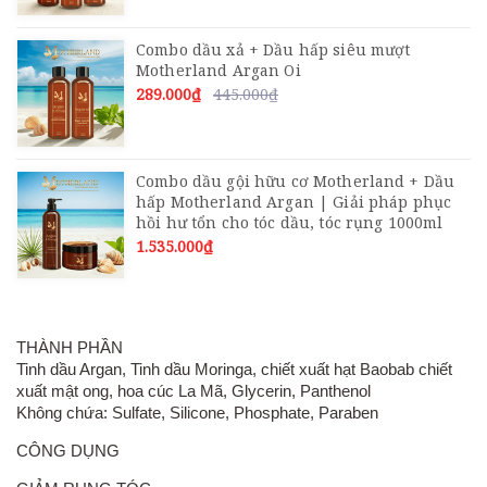
Combo dầu xả + Dầu hấp siêu mượt
Motherland Argan Oi
289.000₫
445.000₫
Combo dầu gội hữu cơ Motherland + Dầu
hấp Motherland Argan | Giải pháp phục
hồi hư tổn cho tóc dầu, tóc rụng 1000ml
1.535.000₫
THÀNH PHẦN
Tinh dầu Argan, Tinh dầu Moringa, chiết xuất hạt Baobab chiết
xuất mật ong, hoa cúc La Mã, Glycerin, Panthenol
Không chứa: Sulfate, Silicone, Phosphate, Paraben
CÔNG DỤNG