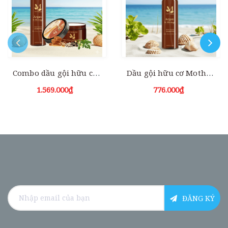
Combo dầu gội hữu cơ + Dầu hấp Motherland Argan Essential Hair Mask | Chăm sóc toàn diện cho mái tóc 1000ml
Dầu gội hữu cơ Motherland Argan & Moringa| Giảm rụng | Kích thích mọc tóc | Kiềm dầu chống bết tóc
1.569.000₫
776.000₫
ĐĂNG KÝ