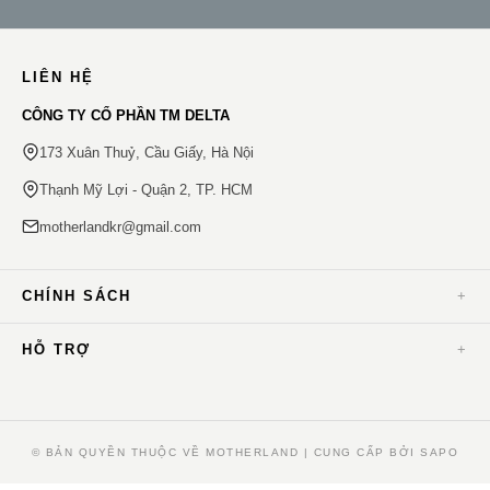
LIÊN HỆ
CÔNG TY CỔ PHẦN TM DELTA
173 Xuân Thuỷ, Cầu Giấy, Hà Nội
Thạnh Mỹ Lợi - Quận 2, TP. HCM
motherlandkr@gmail.com
CHÍNH SÁCH
HỖ TRỢ
© BẢN QUYỀN THUỘC VỀ MOTHERLAND | CUNG CẤP BỞI SAPO