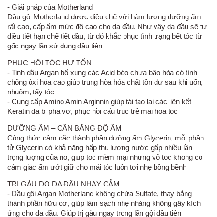
- Giải pháp của Motherland
Dầu gội Motherland được điều chế với hàm lượng dưỡng ẩm
rất cao, cấp ẩm mức độ cao cho da đầu. Như vậy da đầu sẽ tự
điều tiết hạn chế tiết dầu, từ đó khắc phục tình trạng bết tóc từ
gốc ngay lần sử dụng đầu tiên
PHỤC HỒI TÓC HƯ TỔN
- Tinh dầu Argan bổ xung các Acid béo chưa bão hòa có tính
chống ôxi hóa cao giúp trung hòa hóa chất tồn dư sau khi uốn,
nhuộm, tẩy tóc
- Cung cấp Amino Amin Arginnin giúp tái tạo lại các liên kết
Keratin đã bị phá vỡ, phục hồi cấu trúc trẻ mái hóa tóc
DƯỠNG ẨM – CÂN BẰNG ĐỘ ẨM
Công thức đậm đặc thành phần dưỡng ẩm Glycerin, mỗi phần
tử Glycerin có khả năng hấp thụ lượng nước gấp nhiều lần
trọng lượng của nó, giúp tóc mềm mại nhưng vỏ tóc không có
cảm giác ẩm ướt giữ cho mái tóc luôn tơi nhẹ bồng bềnh
TRỊ GÀU DO DA ĐẦU NHẠY CẢM
- Dầu gội Argan Motherland không chứa Sulfate, thay bằng
thành phần hữu cơ, giúp làm sạch nhẹ nhàng không gây kích
ứng cho da đầu. Giúp trị gàu ngay trong lần gội đầu tiên