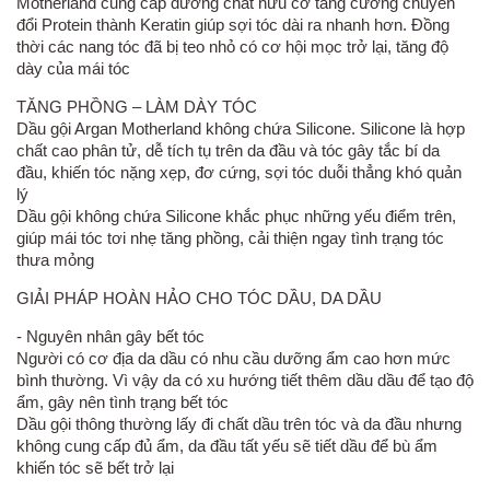
Motherland cung cấp dưỡng chất hữu cơ tăng cường chuyển
đổi Protein thành Keratin giúp sợi tóc dài ra nhanh hơn. Đồng
thời các nang tóc đã bị teo nhỏ có cơ hội mọc trở lại, tăng độ
dày của mái tóc
TĂNG PHỒNG – LÀM DÀY TÓC
Dầu gội Argan Motherland không chứa Silicone. Silicone là hợp
chất cao phân tử, dễ tích tụ trên da đầu và tóc gây tắc bí da
đầu, khiến tóc nặng xẹp, đơ cứng, sợi tóc duỗi thẳng khó quản
lý
Dầu gội không chứa Silicone khắc phục những yếu điểm trên,
giúp mái tóc tơi nhẹ tăng phồng, cải thiện ngay tình trạng tóc
thưa mỏng
GIẢI PHÁP HOÀN HẢO CHO TÓC DẦU, DA DẦU
- Nguyên nhân gây bết tóc
Người có cơ địa da dầu có nhu cầu dưỡng ẩm cao hơn mức
bình thường. Vì vậy da có xu hướng tiết thêm dầu dầu để tạo độ
ẩm, gây nên tình trạng bết tóc
Dầu gội thông thường lấy đi chất dầu trên tóc và da đầu nhưng
không cung cấp đủ ẩm, da đầu tất yếu sẽ tiết dầu để bù ẩm
khiến tóc sẽ bết trở lại