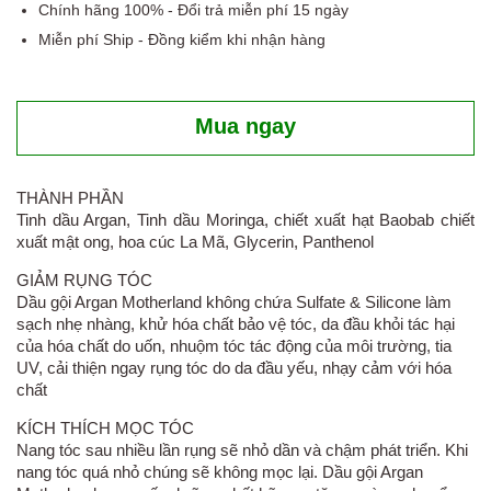
Chính hãng 100% - Đổi trả miễn phí 15 ngày
Miễn phí Ship - Đồng kiểm khi nhận hàng
Mua ngay
THÀNH PHẦN
Tinh dầu Argan, Tinh dầu Moringa, chiết xuất hạt Baobab chiết
xuất mật ong, hoa cúc La Mã, Glycerin, Panthenol
GIẢM RỤNG TÓC
Dầu gội Argan Motherland không chứa Sulfate & Silicone làm
sạch nhẹ nhàng, khử hóa chất bảo vệ tóc, da đầu khỏi tác hại
của hóa chất do uốn, nhuộm tóc tác động của môi trường, tia
UV, cải thiện ngay rụng tóc do da đầu yếu, nhạy cảm với hóa
chất
KÍCH THÍCH MỌC TÓC
Nang tóc sau nhiều lần rụng sẽ nhỏ dần và chậm phát triển. Khi
nang tóc quá nhỏ chúng sẽ không mọc lại. Dầu gội Argan