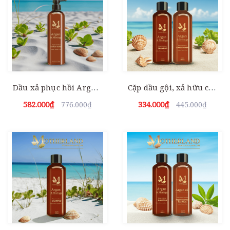
Dầu xả phục hồi Argan & Moringa Motherland 500ml
Cặp dầu gội, xả hữu cơ Argan Motherland | Giảm rụng | Kích thích mọc tóc | Kiềm dầu chống bết tóc
582.000₫
334.000₫
776.000₫
445.000₫