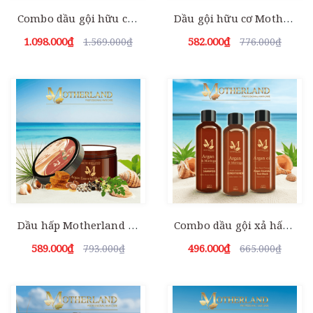
Combo dầu gội hữu cơ + Dầu hấp Motherland Argan Essential Hair Mask | Chăm sóc toàn diện cho mái tóc 1000ml
Dầu gội hữu cơ Motherland Argan & Moringa| Giảm rụng | Kích thích mọc tóc | Kiềm dầu chống bết tóc
1.098.000₫
582.000₫
1.569.000₫
776.000₫
Dầu hấp Motherland Argan Essential Hair Mask| Phục hồi tái tạo cấu trúc | Trẻ Hoá Tóc | Khử hoá chất bảo vệ tóc 500ml
Combo dầu gội xả hấp Motherland Argan & Moringa 300ml | Chăm sóc toàn diện cho mái tóc
589.000₫
496.000₫
793.000₫
665.000₫