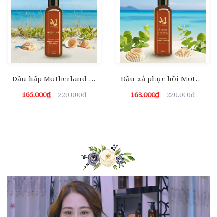
Dầu hấp Motherland Argan Essential Hair Mask| Phục hồi tái tạo cấu trúc | Trẻ Hoá Tóc | Khử hoá chất bảo vệ tóc 100ml
Dầu xả phục hồi Motherland Argan & Moringa 100ml
165.000₫
168.000₫
220.000₫
220.000₫