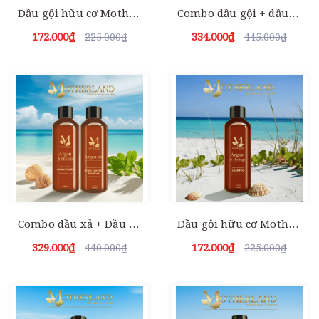
Dầu gội hữu cơ Motherland Argan & Moringa | Giảm rụng Kích thích mọc tóc Kiềm dầu Chống bết tóc từ gốc 100ml
Combo dầu gội + dầu hấp Motherland Argan | Giải pháp phục hồi hư tổn cho tóc dầu. tóc rụng 200ml
172.000₫
334.000₫
225.000₫
445.000₫
Combo dầu xả + Dầu hấp siêu mượt Motherland Argan Oi
Dầu gội hữu cơ Motherland Argan & Moringa | Giảm rụng Kích thích mọc tóc Kiềm dầu Chống bết tóc từ gốc
329.000₫
172.000₫
440.000₫
225.000₫